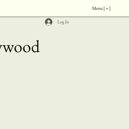
Menu [ + ]
Log In
ywood