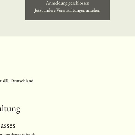
Anmeldung geschlossen
Jetzt andere Veranstaltungen ansehen
usäß, Deutschland
altung
asses
 at our dance school: