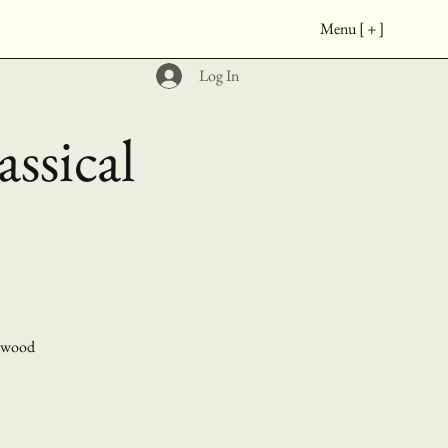
Menu [ + ]
Log In
ssical
lywood